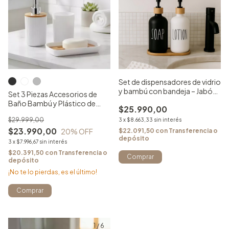
Set de dispensadores de vidrio
y bambú con bandeja – Jabón
Set 3 Piezas Accesorios de
líquido y loción
Baño Bambú y Plástico de
$25.990,00
Diseño
$29.999,00
3
x
$8.663,33
sin interés
$23.990,00
20
% OFF
$22.091,50
con
Transferencia o
depósito
3
x
$7.996,67
sin interés
$20.391,50
con
Transferencia o
Comprar
depósito
¡No te lo pierdas, es el último!
Comprar
1
/
6