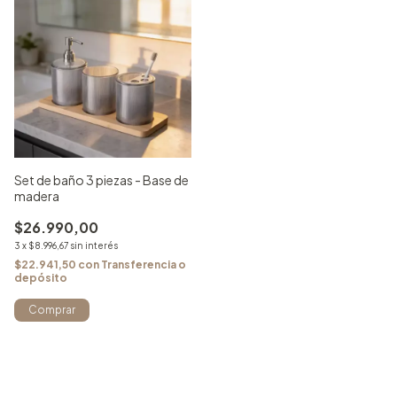
Set de baño 3 piezas - Base de
madera
$26.990,00
3
x
$8.996,67
sin interés
$22.941,50
con
Transferencia o
depósito
Comprar