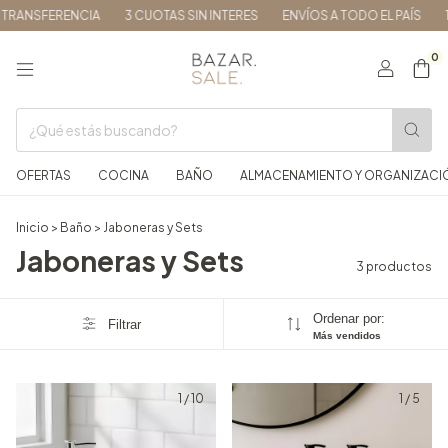
TRANSFERENCIA
3 CUOTAS SIN INTERES
ENVÍOS A TODO EL PAÍS
1
0
OFERTAS
COCINA
BAÑO
ALMACENAMIENTO Y ORGANIZACI
Inicio
>
Baño
>
Jaboneras y Sets
Jaboneras y Sets
3 productos
Ordenar por:
Filtrar
Más vendidos
1
/
10
1
/
5