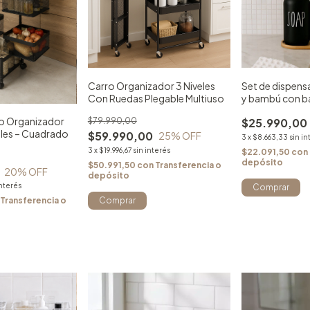
Carro Organizador 3 Niveles
Set de dispens
Con Ruedas Plegable Multiuso
y bambú con b
líquido y loció
io Organizador
$79.990,00
$25.990,00
eles – Cuadrado
$59.990,00
25
% OFF
3
x
$8.663,33
sin in
3
x
$19.996,67
sin interés
$22.091,50
con
depósito
$50.991,50
con
Transferencia o
20
% OFF
depósito
interés
Comprar
Transferencia o