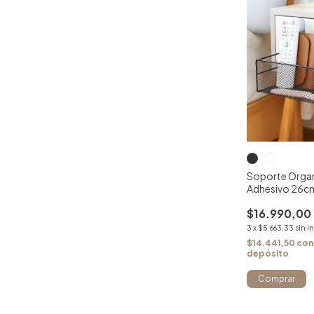
Soporte Organ
Adhesivo 26cm
$16.990,00
3
x
$5.663,33
sin i
$14.441,50
con
depósito
Comprar