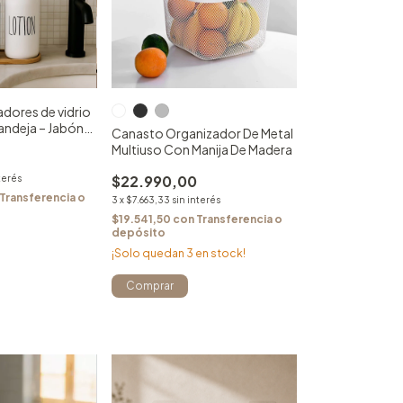
adores de vidrio
andeja – Jabón
Canasto Organizador De Metal
n
Multiuso Con Manija De Madera
$22.990,00
terés
Transferencia o
3
x
$7.663,33
sin interés
$19.541,50
con
Transferencia o
depósito
¡Solo quedan
3
en stock!
Comprar