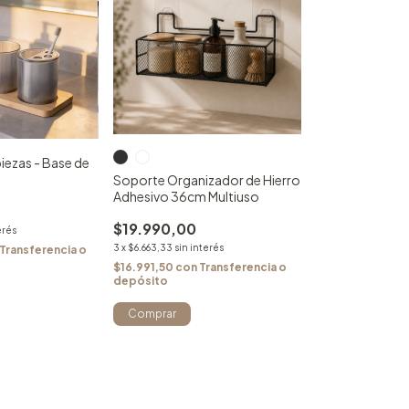
iezas - Base de
Soporte Organizador de Hierro
Adhesivo 36cm Multiuso
$19.990,00
erés
3
x
$6.663,33
sin interés
Transferencia o
$16.991,50
con
Transferencia o
depósito
Comprar