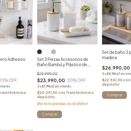
Set de baño 3 p
madera
erro Adhesivo
Set 3 Piezas Accesorios de
Baño Bambú y Plástico de
$26.990,00
Diseño
$29.999,00
3
x
$8.996,67
sin int
$23.990,00
23
% OFF
20
% OFF
$22.941,50
con
depósito
 interés
3
x
$7.996,67
sin interés
Transferencia o
$20.391,50
con
Transferencia o
Comprar
depósito
¡No te lo pierdas, es el último!
Comprar