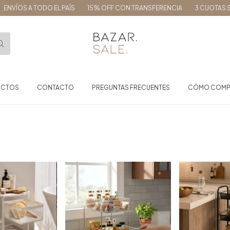
 A TODO EL PAÍS
15% OFF CON TRANSFERENCIA
3 CUOTAS SIN INTE
UCTOS
CONTACTO
PREGUNTAS FRECUENTES
CÓMO COMP