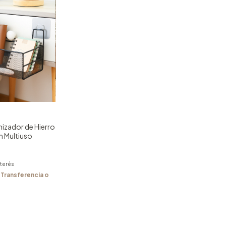
izador de Hierro
 Multiuso
nterés
Transferencia o