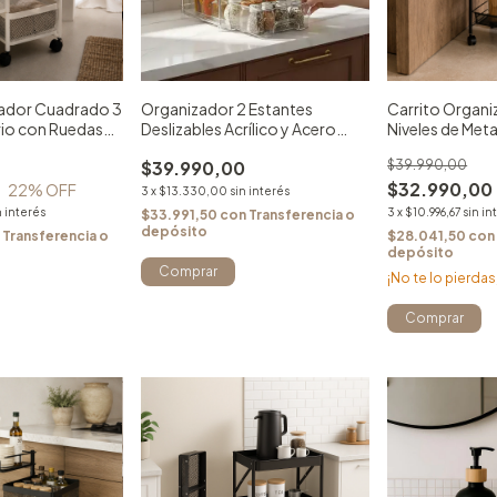
zador Cuadrado 3
Organizador 2 Estantes
Carrito Organi
rio con Ruedas
Deslizables Acrílico y Acero
Niveles de Met
Multiuso
Negro
$39.990,00
$39.990,00
$32.990,00
22
% OFF
3
x
$13.330,00
sin interés
n interés
3
x
$10.996,67
sin in
$33.991,50
con
Transferencia o
depósito
n
Transferencia o
$28.041,50
con
depósito
¡No te lo pierdas,