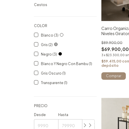
Cestos
COLOR
Carro Organi
Niveles Girato
Blanco (3)
Blanco
$89.900,00
Gris (2)
$69.900,00
Negro (3)
3
x
$23.300,00
si
$59.415,00
co
Blanco Y Negro Con Bambu (1)
depósito
Gris Oscuro (1)
Transparente (1)
PRECIO
Desde
Hasta