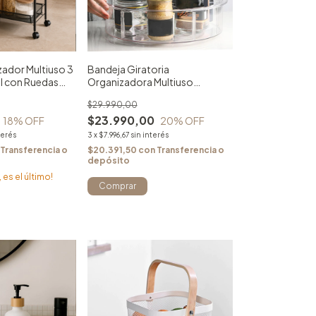
zador Multiuso 3
Bandeja Giratoria
al con Ruedas
Organizadora Multiuso
Transparente
$29.990,00
$23.990,00
18
% OFF
20
% OFF
terés
3
x
$7.996,67
sin interés
Transferencia o
$20.391,50
con
Transferencia o
depósito
 es el último!
Comprar