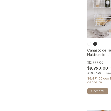
Canasto de Hi
Multifuncional
$12.999,00
$9.990,00
3
x
$3.330,00
sin
$8.491,50
con
depósito
Comprar