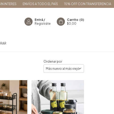
RES
ENVÍOS A TODO EL PAÍS
15% OFF CON TRANSFERENCIA
3 CUO
Entrá
/
Carrito
(
0
)
Registráte
$0,00
RAR
Ordenar por