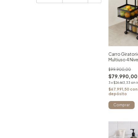
Carro Girator
Multiuso 4 Niv
$99.900,00
$79.990,00
3
x
$26.663,33
sin 
$67.991,50
con
depósito