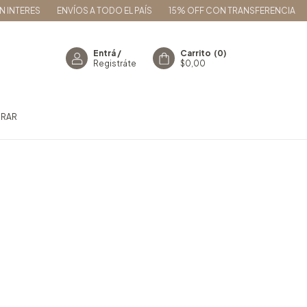
 INTERES
ENVÍOS A TODO EL PAÍS
15% OFF CON TRANSFERENCIA
Entrá
/
Carrito
(
0
)
Registráte
$0,00
RAR