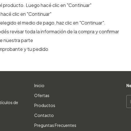
el producto. Luego hacé clic en "Continuar"
hacé clic en "Continuar"
elegido el medio de pago, haz clic en "Continuar".
dés revisar toda la información de la compra y confirmar
de nuestra parte
omprobante y tu pedido
Inicio
Ne
Ofertas
tículos de
Productos
Contacto
Preguntas Frecuentes