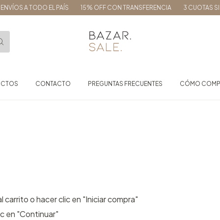
NVÍOS A TODO EL PAÍS
15% OFF CON TRANSFERENCIA
3 CUOTAS SIN
UCTOS
CONTACTO
PREGUNTAS FRECUENTES
CÓMO COMP
arrito o hacer clic en "Iniciar compra"
c en "Continuar"