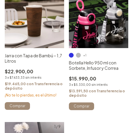
Jarra con Tapa de Bambú – 1,7
+1
Litros
Botella Hello 950 ml con
Sorbete, Infusor y Correa
$22.900,00
$15.990,00
3
x
$7.633,33
sin interés
$19.465,00
con
Transferencia o
3
x
$5.330,00
sin interés
depósito
$13.591,50
con
Transferencia o
¡No te lo pierdas, es el último!
depósito
Comprar
Comprar
1
/
9