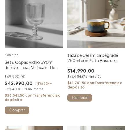
Taza de Cerámica Degradé
3 colores
250ml con Plato Base de
Set 6 Copas Vidrio 390ml
Madera -Azul con Dorado
Relieve Líneas Verticales De
$14.990,00
Diseño
$49.990,00
3
x
$4.996,67
sin interés
$42.990,00
14
% OFF
$12.741,50
con
Transferencia o
depósito
3
x
$14.330,00
sin interés
$36.541,50
con
Transferencia o
depósito
Comprar