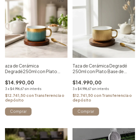
1
/
8
1
/
7
aza de Cerámica
Taza de Cerámica Degradé
Degradé250ml con Plato
250ml con Plato Base de
Base de Madera - Turquesa
Madera Diseño Cobre con
$14.990,00
$14.990,00
con Dorado
Dorado
3
x
$4.996,67
sin interés
3
x
$4.996,67
sin interés
$12.741,50
con
Transferencia o
$12.741,50
con
Transferencia o
depósito
depósito
1
/
8
1
/
10