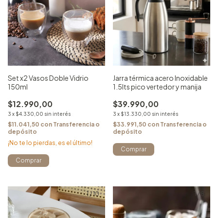
Set x2 Vasos Doble Vidrio
Jarra térmica acero Inoxidable
150ml
1.5lts pico vertedor y manija
$12.990,00
$39.990,00
3
x
$4.330,00
sin interés
3
x
$13.330,00
sin interés
$11.041,50
con
Transferencia o
$33.991,50
con
Transferencia o
depósito
depósito
¡No te lo pierdas, es el último!
1
/
10
1
/
8