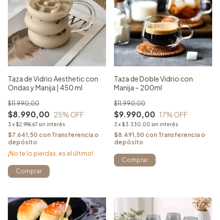
Taza de Vidrio Aesthetic con
Taza de Doble Vidrio con
Ondas y Manija | 450 ml
Manija – 200ml
$11.990,00
$11.990,00
$8.990,00
$9.990,00
25
% OFF
17
% OFF
3
x
$2.996,67
sin interés
3
x
$3.330,00
sin interés
$7.641,50
con
Transferencia o
$8.491,50
con
Transferencia o
depósito
depósito
¡No te lo pierdas, es el último!
Comprar
Comprar
1
/
10
1
/
7