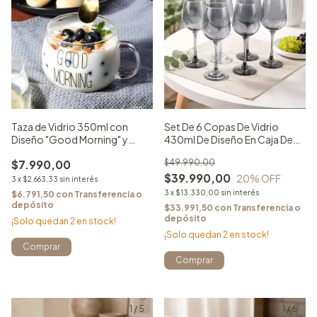
Taza de Vidrio 350ml con
Set De 6 Copas De Vidrio
Diseño "Good Morning" y
430ml De Diseño En Caja De
Mango Cómodo
Regalo - Gris
$7.990,00
$49.990,00
$39.990,00
20
% OFF
3
x
$2.663,33
sin interés
3
x
$13.330,00
sin interés
$6.791,50
con
Transferencia o
depósito
$33.991,50
con
Transferencia o
depósito
¡Solo quedan
2
en stock!
¡Solo quedan
2
en stock!
Comprar
1
/
5
1
/
6