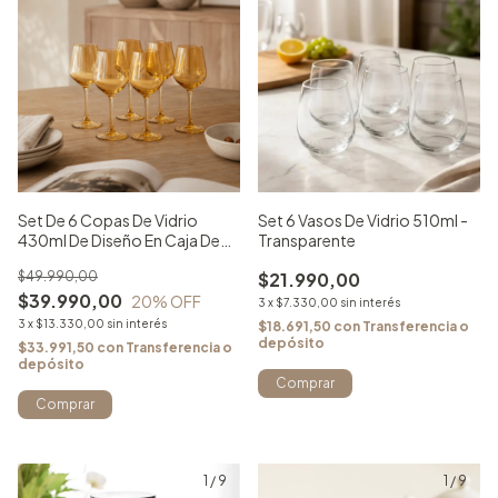
Set De 6 Copas De Vidrio
Set 6 Vasos De Vidrio 510ml -
430ml De Diseño En Caja De
Transparente
Regalo -Ambar
$49.990,00
$21.990,00
$39.990,00
20
% OFF
3
x
$7.330,00
sin interés
3
x
$13.330,00
sin interés
$18.691,50
con
Transferencia o
depósito
$33.991,50
con
Transferencia o
depósito
1
/
9
1
/
9