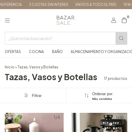
RENCIA
3 CUOTAS SIN INTERES
ENVÍOS A TODO EL PAÍS
15% OFF 
0
OFERTAS
COCINA
BAÑO
ALMACENAMIENTO Y ORGANIZACI
Inicio
>
Tazas, Vasos y Botellas
Tazas, Vasos y Botellas
17 productos
Ordenar por:
Filtrar
Más vendidos
1
/
5
1
/
10