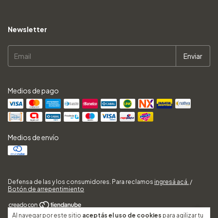
Newsletter
Medios de pago
Medios de envío
Defensa de las y los consumidores. Para reclamos
ingresá acá.
/
Botón de arrepentimiento
Al navegar por este sitio
aceptás el uso de cookies
para agilizar tu
Copyright BAZAR SALE - 2026. Todos los derechos reservados.