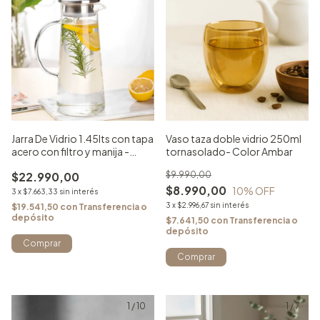
Jarra De Vidrio 1.45lts con tapa
Vaso taza doble vidrio 250ml
acero con filtro y manija -
tornasolado- Color Ambar
Transparente
$22.990,00
$9.990,00
$8.990,00
10
% OFF
3
x
$7.663,33
sin interés
3
x
$2.996,67
sin interés
$19.541,50
con
Transferencia o
depósito
$7.641,50
con
Transferencia o
depósito
1
/
10
1
/
7