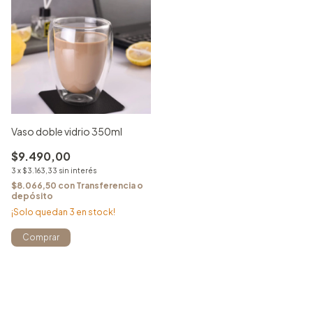
Vaso doble vidrio 350ml
$9.490,00
3
x
$3.163,33
sin interés
$8.066,50
con
Transferencia o
depósito
¡Solo quedan
3
en stock!
Comprar